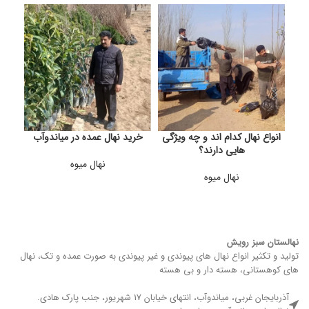
انواع نهال کدام اند و چه ویژگی
خرید نهال عمده در میاندوآب
مراح
هایی دارند؟
نهال میوه
نهال میوه
نهالستان سبز رویش
تولید و تکثیر انواع نهال های پیوندی و غیر پیوندی به صورت عمده و تک، نهال
های کوهستانی، هسته دار و بی هسته
آذربایجان غربی، میاندوآب، انتهای خیابان 17 شهریور، جنب پارک هادی.