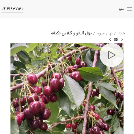
09141837131
منو
خانه
نهال میوه
نهال آلبالو و گیلاس تکدانه